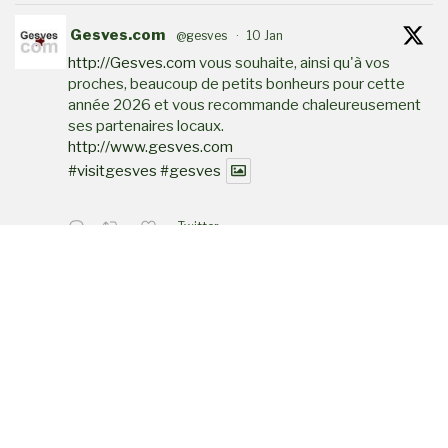
Gesves.com
@gesves
·
10 Jan
http://Gesves.com
vous souhaite, ainsi qu'à vos
proches, beaucoup de petits bonheurs pour cette
année 2026 et vous recommande chaleureusement
ses partenaires locaux.
http://www.gesves.com
#visitgesves
#gesves
Twitter
Gesves.com
@gesves
·
28 Déc
Accident sur la N946 entre Florée et Sorée
(#Gesves) : une BMW fait plusieurs tonneaux,
...
Twitter