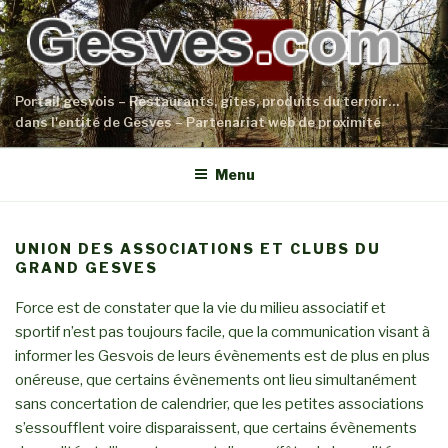
Aller
au
contenu
principal
Portail gesvois – Restaurants, gîtes, produits du terroir…
dans l'entité de Gesves – Partenariat web de proximité
Menu
UNION DES ASSOCIATIONS ET CLUBS DU
GRAND GESVES
Force est de constater que la vie du milieu associatif et
sportif n’est pas toujours facile, que la communication visant à
informer les Gesvois de leurs évènements est de plus en plus
onéreuse, que certains évènements ont lieu simultanément
sans concertation de calendrier, que les petites associations
s’essoufflent voire disparaissent, que certains évènements